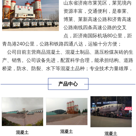
山东省济南市莱芜区，莱芜境内
资源丰富，交通便利，是泰莱、
博莱、莱新高速公路和济青高速
公路南线四条高速公路的交叉
点，距济南国际机场80公里，距
青岛港240公里，公路和铁路四通八达，运输十分方便；
公司目前主营商品混凝土、混凝土制品、蒸压粉煤灰砖的生
产、销售。公司设备先进，配置科学合理，能承担结构、道路
桥梁，防水、防裂、水下等混凝土品种；专业技术力量雄厚，
有较强的资产实力及人力优势，及现代技术设备。公司配备了
产品中心
较专业的试验检测仪器和专业试验室，负责公司新技术新材料
等开发；特殊混凝土试...
[查看详情]
混凝土
混凝土
混凝土